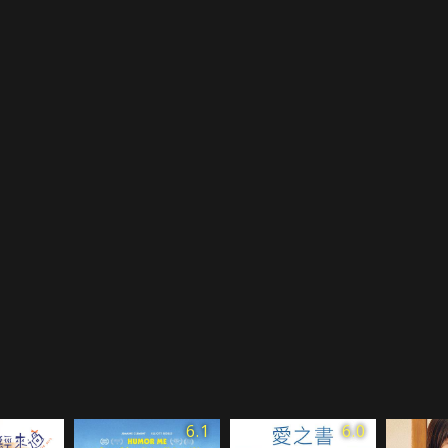
6.1
6.0