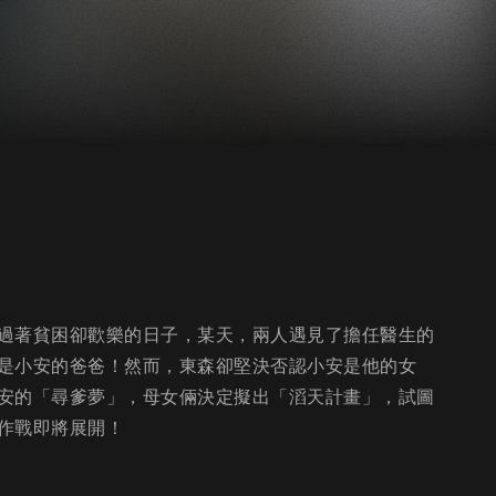
過著貧困卻歡樂的日子，某天，兩人遇見了擔任醫生的
是小安的爸爸！然而，東森卻堅決否認小安是他的女
安的「尋爹夢」，母女倆決定擬出「滔天計畫」，試圖
作戰即將展開！