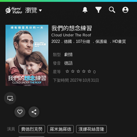
Hami Video
瀏覽
我們的想念練習
Cloud Under The Roof
2022．德國．107分鐘 ．
保護級
．HD畫質
劇情
類型
德語
發音
0
星等
下架時間 2027年10月31日
演員
費德烈克勞
羅米施羅德
漢娜荷絲普隆