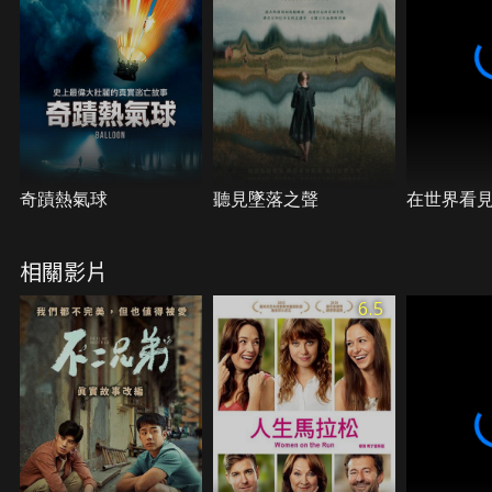
奇蹟熱氣球
聽見墜落之聲
在世界看
相關影片
6.5