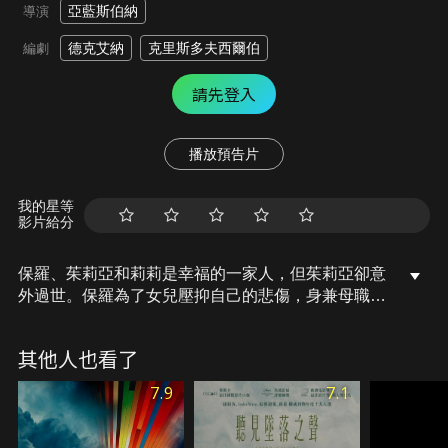
亞藍斯伯納
導演
德克艾納
克里斯多夫西爾伯
編劇
請先登入
播放預告片
我的星等
影片給分
保羅、茱莉亞和莉莉是幸福的一家人，但茱莉亞卻意
外過世。保羅為了女兒壓抑自己的悲傷，身兼母職辛
勞地照顧女兒。莉莉堅持著一個念頭和一個秘密，不
斷回到屋裡的閣樓，用自己想像力和她對媽媽之死的
其他人也看了
看法來挑戰保羅的極限。
7.9
7.1