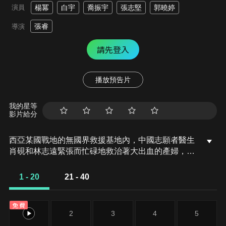
演員
楊冪
白宇
喬振宇
張志堅
郭曉婷
張睿
導演
請先登入
播放預告片
我的星等
影片給分
西亞某國戰地的無國界救援基地內，中國志願者醫生
肖硯和林志遠緊張而忙碌地救治著大出血的產婦，術
中產婦二次出血，林志遠主張立即切除子宮，這是最
穩妥的做法，但肖硯為了保住產婦子宮堅持尋找出血
1 - 20
21 - 40
點，因為她明白在這個國度，子宮對於女人來說和生
命一樣重要，她是一位從患者角度出發，願意尊重患
免費
者意願的醫生。
1
2
3
4
5