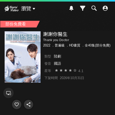
Hami Video
瀏覽
部份免費看
謝謝你醫生
Thank you Doctor
2022 ．
普遍級
．HD畫質 ．全40集(部分免費)
陸劇
類型
國語
發音
4.1
星等
下架時間
2026年10月31日