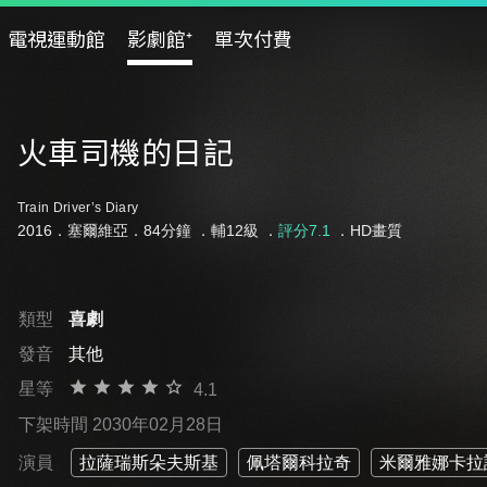
電視運動館
影劇館⁺
單次付費
火車司機的日記
Train Driver’s Diary
2016．塞爾維亞．84分鐘 ．
輔12級
．
評分7.1
．HD畫質
類型
喜劇
發音
其他
星等
4.1
下架時間 2030年02月28日
演員
拉薩瑞斯朵夫斯基
佩塔爾科拉奇
米爾雅娜卡拉