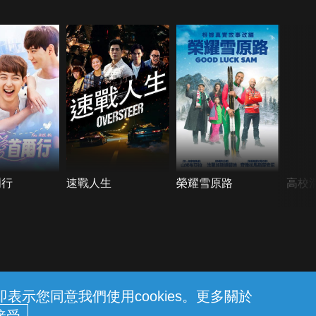
爾行
速戰人生
榮耀雪原路
高校
示您同意我們使用cookies。更多關於