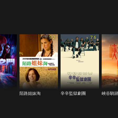
5.2
7.6
陌路姐妹淘
辛辛監獄劇團
峽谷騎