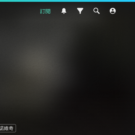
訂閱
諾維奇