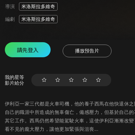
導演
米洛斯拉多維奇
編劇
米洛斯拉多維奇
請先登入
播放預告片
我的星等
影片給分
伊利亞一家三代都是火車司機，他的養子西馬在他快退休之
自己的職涯中所造成的無辜傷亡，備感壓力，但基於自己的
其它工作。西馬仍然希望能駕駛火車，這使伊利亞漸漸改變
看不見的龐大壓力，讓他更加緊張與沮喪...