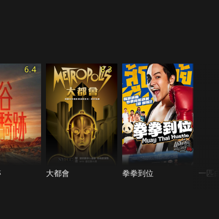
6.4
8.3
跡
大都會
拳拳到位
一匹