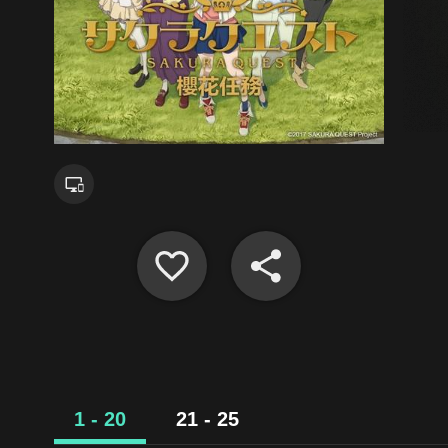
1 - 20
21 - 25