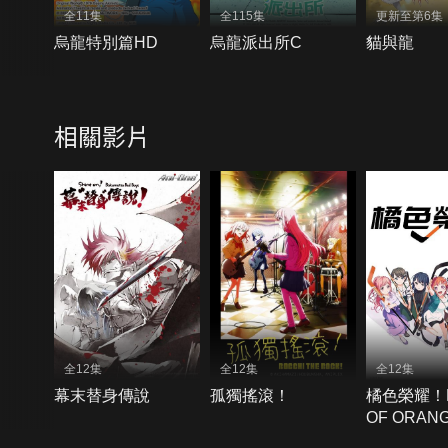
全11集
全115集
更新至第6集
烏龍特別篇HD
烏龍派出所C
貓與龍
相關影片
全12集
全12集
全12集
幕末替身傳說
孤獨搖滾！
橘色榮耀！P
OF ORAN