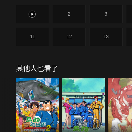
1
2
3
11
12
13
其他人也看了