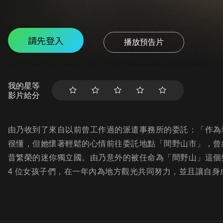
請先登入
播放預告片
我的星等
影片給分
由乃收到了來自以前曾工作過的派遣事務所的委託：「作為
很懂，但她懷著輕鬆的心情前往委託地點「間野山市」，曾
昔繁榮的迷你獨立國。由乃意外的被任命為「間野山」這個
4 位女孩子們，在一年內為地方觀光共同努力，並且讓自身