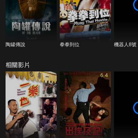
陶罐傳說
拳拳到位
機器人8號
相關影片
6.4