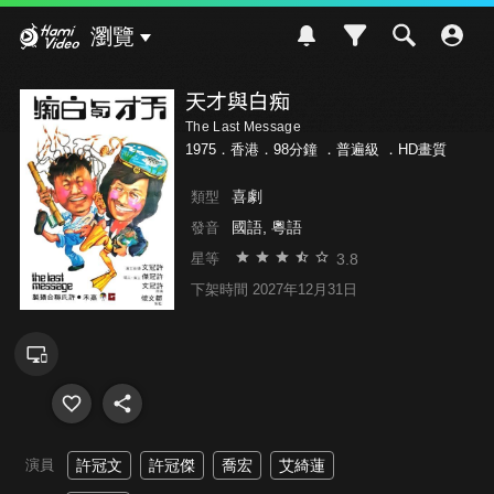
Hami Video
瀏覽
天才與白痴
The Last Message
1975．香港．98分鐘 ．
普遍級
．HD畫質
喜劇
類型
國語, 粵語
發音
3.8
星等
下架時間 2027年12月31日
演員
許冠文
許冠傑
喬宏
艾綺蓮