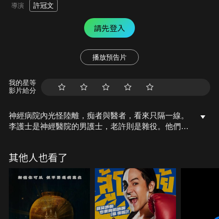
許冠文
導演
請先登入
播放預告片
我的星等
影片給分
神經病院內光怪陸離，痴者與醫者，看來只隔一線。
李護士是神經醫院的男護士，老許則是雜役。他們乘
著工作之便竊取死人值錢的東西。一天，鄭明被送入
院，老許偷去他的隨身大包袱，發現裏面是一些幾百
其他人也看了
年前的名貴陶瓷碎片。老許和李護士懷疑鄭明有寶物
私藏者，故設法引誘他吐露寶物所在……