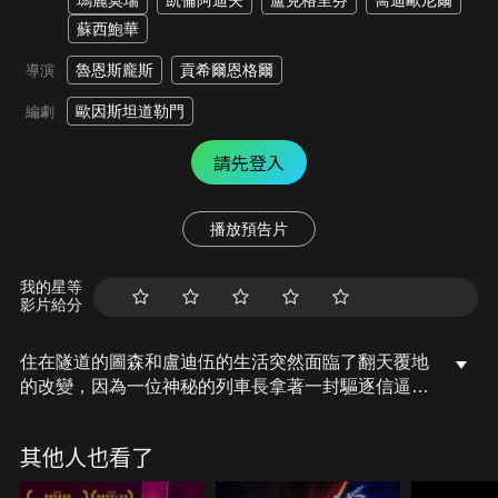
瑪麗莫瑞
凱倫阿迪夫
盧克格里芬
喬迪歐尼爾
蘇西鮑華
魯恩斯龐斯
貢希爾恩格爾
導演
歐因斯坦道勒門
編劇
請先登入
播放預告片
我的星等
影片給分
住在隧道的圖森和盧迪伍的生活突然面臨了翻天覆地
的改變，因為一位神秘的列車長拿著一封驅逐信逼迫
他們搬離隧道，唯有傳說中的海盜船長有可能幫助他
們，為了尋找船長拯救隧道，這兩個好友和他們的獾
其他人也看了
夥伴展開了一場驚險刺激的冒險，然而，他們發現拯
救隧道的過程遠比想像中艱辛，其中不乏接二連三的