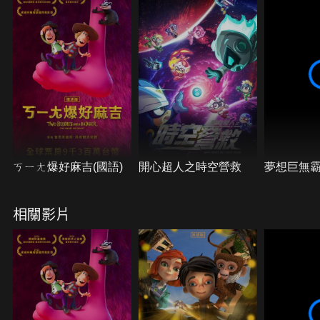
挑戰……
ㄎㄧㄤ爆好麻吉(國語)
開心超人之時空營救
夢想巨無
相關影片