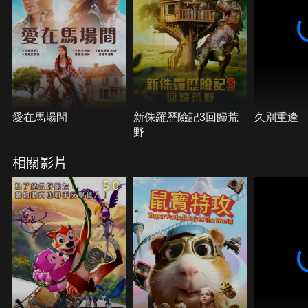
愛在馬場間
新侏羅歷險記3回歸荒
久別重逢
野
相關影片
5.0