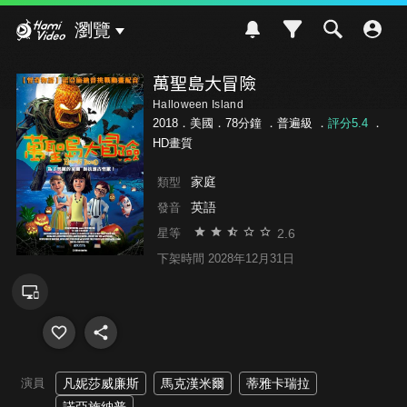
Hami Video
瀏覽
萬聖島大冒險
Halloween Island
2018．美國．78分鐘 ．
普遍級
．
評分5.4
．
HD畫質
家庭
類型
英語
發音
2.6
星等
下架時間 2028年12月31日
演員
凡妮莎威廉斯
馬克漢米爾
蒂雅卡瑞拉