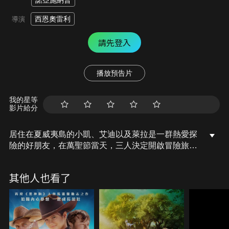
諾亞施納普
西恩奧雷利
導演
請先登入
播放預告片
我的星等
影片給分
居住在夏威夷島的小凱、艾迪以及萊拉是一群熱愛探
險的好朋友，在萬聖節當天，三人決定開啟冒險旅
程，潛入一個秘密的洞穴；他們在洞穴中發現了一尊
雕像，並意外釋放出神話中的遠古怪獸！隨著巨大的
其他人也看了
鳳梨頭怪獸的覺醒，島上瀰漫著邪惡力量，為了戰勝
邪惡，小凱、艾迪以及萊拉三人必須運用智慧和勇
氣，找到對抗怪獸的方法，保住美麗的家園！