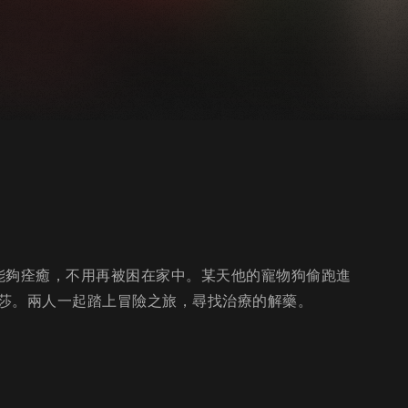
能夠痊癒，不用再被困在家中。某天他的寵物狗偷跑進
莎。兩人一起踏上冒險之旅，尋找治療的解藥。