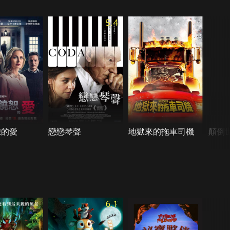
5.4
恕的愛
戀戀琴聲
地獄來的拖車司機
顛倒
6.1