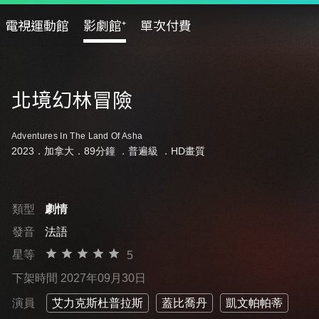
電視運動館
影劇館⁺
單次付費
北境幻林冒險
Adventures In The Land Of Asha
2023．加拿大．89分鐘 ．
普遍級
．HD畫質
類型
劇情
發音
法語
星等
5
下架時間 2027年09月30日
演員
艾力克斯杜普拉斯
蓋比喬丹
凱文帕帕蒂