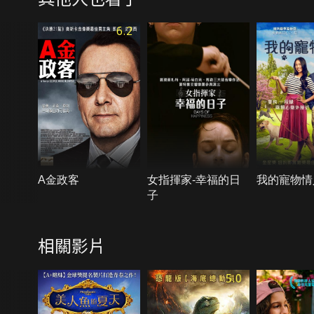
6.2
A金政客
女指揮家-幸福的日
我的寵物情
子
相關影片
5.0