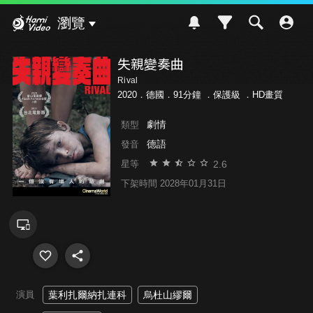
Hami Video
瀏覽
失親變奏曲
Rival
2020．德國．91分鐘 ．
保護級
．HD畫質
劇情
類型
德語
發音
2.6
星等
下架時間 2028年01月31日
演員
葉利扎爾納扎連科
烏杜山繆爾