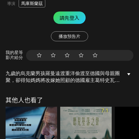
馬庫斯蘭茲
導演
請先登入
播放預告片
我的星等
影片給分
九歲的烏克蘭男孩羅曼遠渡重洋偷渡至德國與母親團
聚，卻得知媽媽將改嫁她照顧的德國雇主葛特史瓦
茲，不諳德語的羅曼，將史瓦茲視為第三者。母親突
然重病送醫，羅曼暫被史瓦茲藏進山中小屋，在等待
其他人也看了
母親的日子裡，生疏又語言不通的兩人眼看就要破
冰，但男孩的天真，卻引發一場無法收拾的意外…
7.1