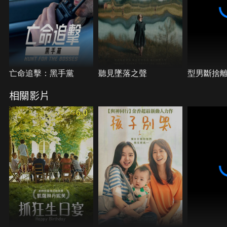
亡命追擊：黑手黨
聽見墜落之聲
型男斷捨
相關影片
6.0