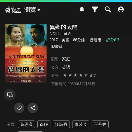
Hami Video
瀏覽
異鄉的太陽
A Different Sun
2017．美國．86分鐘 ．
普遍級
．
評分6.7
．
HD畫質
家庭
類型
英語
發音
4.7
星等
下架時間 2030年12月31日
演員
黃經漢
徐靜
江詩丹
泰莎金
王丹妮