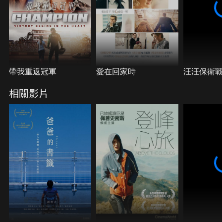
帶我重返冠軍
愛在回家時
汪汪保衛
相關影片