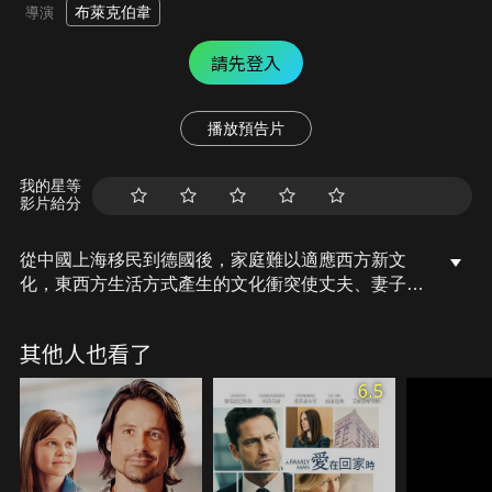
布萊克伯韋
導演
請先登入
播放預告片
我的星等
影片給分
從中國上海移民到德國後，家庭難以適應西方新文
化，東西方生活方式產生的文化衝突使丈夫、妻子和
女兒在陌生的新家中以自己的方式奮鬥生活，同時在
家庭分崩離析之際，他們戰勝逆境並找到自己的定
其他人也看了
位。
6.5