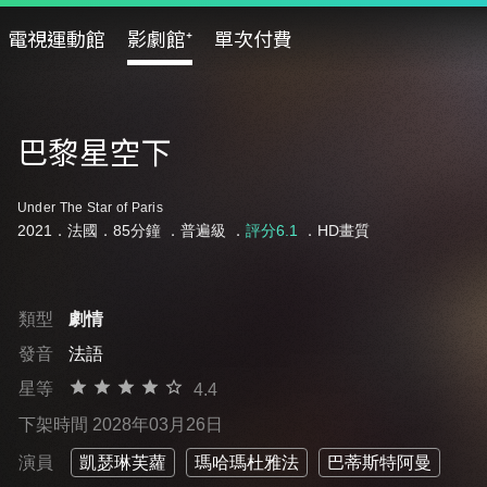
電視運動館
影劇館⁺
單次付費
巴黎星空下
Under The Star of Paris
2021．法國．85分鐘 ．
普遍級
．
評分6.1
．HD畫質
類型
劇情
發音
法語
星等
4.4
下架時間 2028年03月26日
演員
凱瑟琳芙蘿
瑪哈瑪杜雅法
巴蒂斯特阿曼