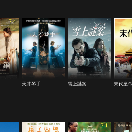
7.4
天才琴手
雪上謎案
末代皇帝
7.1