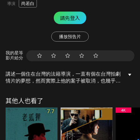
尚若白
導演
請先登入
播放預告片
我的星等
影片給分
講述一個住在台灣的法籍導演，一直有個在台灣拍劇
情片的夢想，然而實際上他的案子被取消，也幾乎身
無分文，甚至跟老婆起了衝突。有一天晚上與朋友聚
會結束後，返家卻發現他被妻子反鎖在外，他忿忿地
其他人也看了
離開，獨自在西門町遊蕩，這對他來說是個重要的晚
上，因為他遇到兩位女子，讓他的故事在西門町繼續
7.7
走下去。