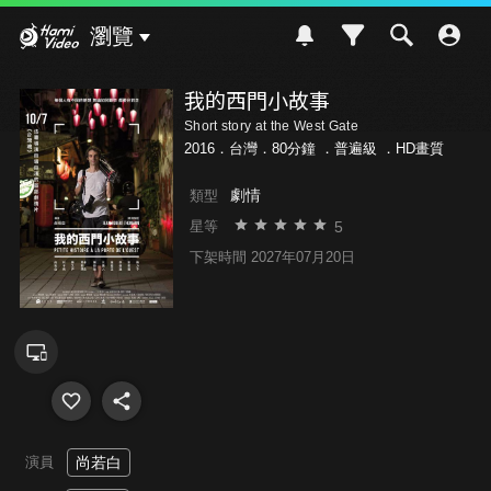
Hami Video
瀏覽
我的西門小故事
Short story at the West Gate
2016．台灣．80分鐘 ．
普遍級
．HD畫質
劇情
類型
5
星等
下架時間 2027年07月20日
演員
尚若白