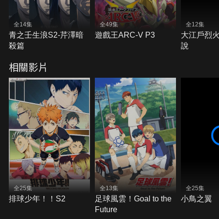
全14集
全49集
全12集
青之壬生浪S2-芹澤暗
遊戲王ARC-V P3
大江戶烈火
殺篇
說
相關影片
全25集
全13集
全25集
排球少年！！S2
足球風雲！Goal to the
小鳥之翼
Future