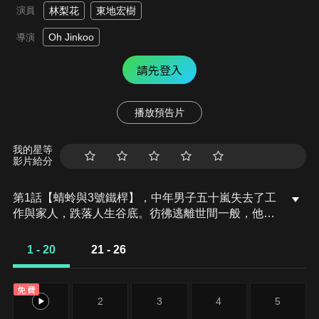
演員
林梨花
東地宏樹
Oh Jinkoo
導演
請先登入
播放預告片
我的星等
影片給分
第1話【蜻蛉與3號鐵桿】，中年男子五十嵐失去了工
作與家人，跌落人生谷底。彷彿逃離世間一般，他搭
乘渡輪，來到了俗稱「日本最後的秘境」的「火之
島」。他的新工作是島上的設施管理人，並在那裡遇
1 - 20
21 - 26
見了島上唯一的國中生──蜻蛉。當他走在沒有超市
和超商的島上，總覺得哪裡不對勁。原來是因為他在
免費
島上各處都看到了高爾夫的相關物品。照理說這裡沒
1
2
3
4
5
有球場，也沒有人打過高爾夫，卻不時看見高爾夫球