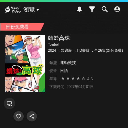
Hami Video
瀏覽
部份免費看
蜻蛉高球
Tonbo!
2024 ．
普遍級
．HD畫質 ．全26集(部分免費)
運動競技
類型
日語
發音
4.6
星等
下架時間
2027年04月01日