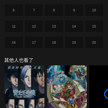
的跡象...?島嶼謎團重重，到底藏了什麼秘密？
6
7
8
9
10
11
12
13
14
15
16
17
18
19
20
其他人也看了