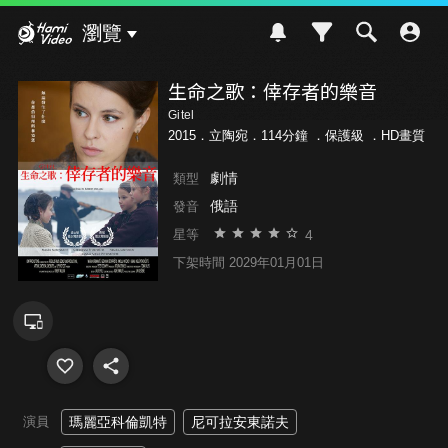
Hami Video
瀏覽
生命之歌：倖存者的樂音
Gitel
2015．立陶宛．114分鐘 ．
保護級
．HD畫質
劇情
類型
俄語
發音
4
星等
下架時間 2029年01月01日
演員
瑪麗亞科倫凱特
尼可拉安東諾夫