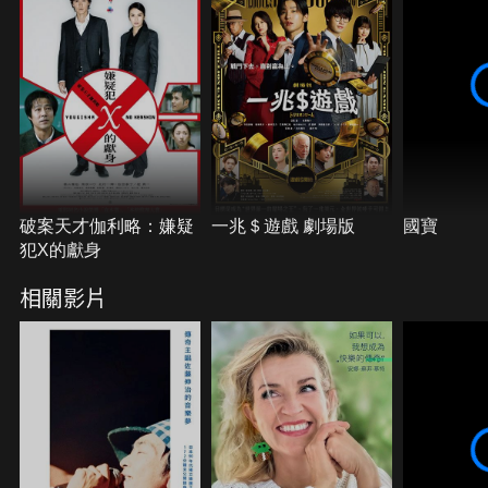
破案天才伽利略：嫌疑
一兆＄遊戲 劇場版
國寶
犯X的獻身
相關影片