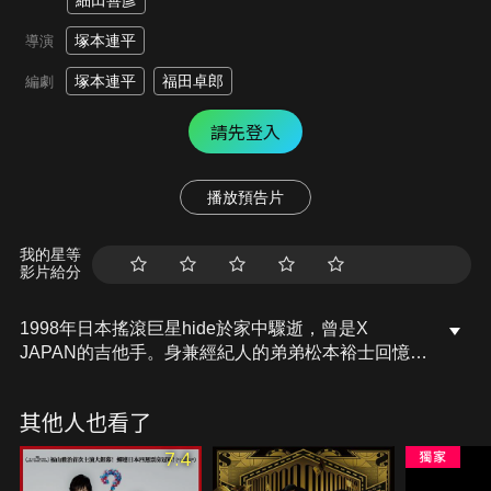
細田善彥
塚本連平
導演
塚本連平
福田卓郎
編劇
請先登入
播放預告片
我的星等
影片給分
1998年日本搖滾巨星hide於家中驟逝，曾是X
JAPAN的吉他手。身兼經紀人的弟弟松本裕士回憶從
小與哥哥的時光，決定推出尚在製作的專輯向世界傳
遞hide的音樂，並安排全國巡演。松本裕士和hide的
其他人也看了
共同製作人I.N.A.合作，在hide不在的情況下，一同
克服許多困難，延續哥哥的遺願。
7.4