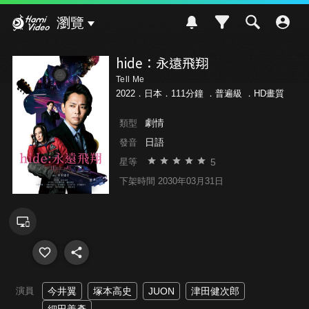
Hami Video
瀏覽
hide：永遠飛翔
Tell Me
2022．日本．111分鐘 ．
普遍級
．HD畫質
劇情
類型
日語
發音
5
星等
下架時間 2030年03月31日
演員
今井翼
塚本高史
JUON
津田健次郎