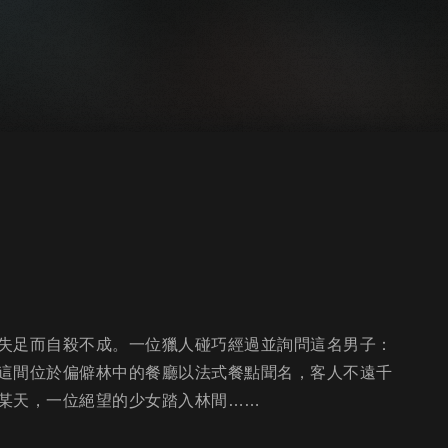
失足而自殺不成。一位獵人碰巧經過並詢問這名男子：
這間位於偏僻林中的餐廳以法式餐點聞名，客人不遠千
某天，一位絕望的少女踏入林間……