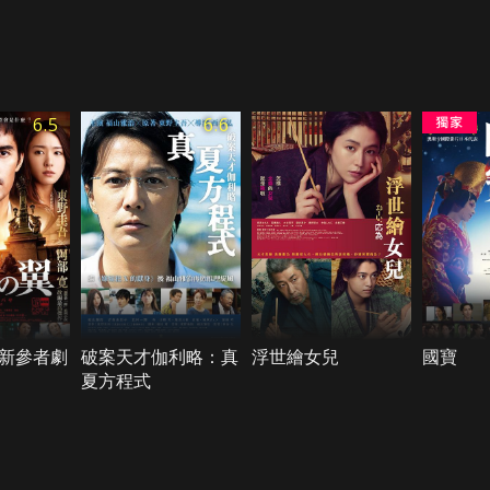
6.5
6.6
新參者劇
破案天才伽利略：真
浮世繪女兒
國寶
夏方程式