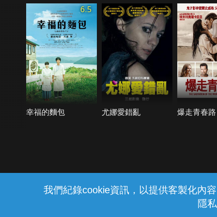
6.5
幸福的麵包
尤娜愛錯亂
爆走青春路
{{notifyMsg}}
我們紀錄cookie資訊，以提供客製化
隱私