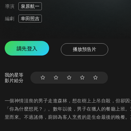
導演
泉原航一
編劇
幸田照吉
請先登入
播放預告片
我的星等
影片給分
一個神情沮喪的男子走進森林，想在樹上上吊自殺，但卻因
「你為什麼想死？」。數年以後，男子在獵人的餐廳上班。
里而來。不過謠傳，廚師為客人烹煮的是生命最後的晚餐。