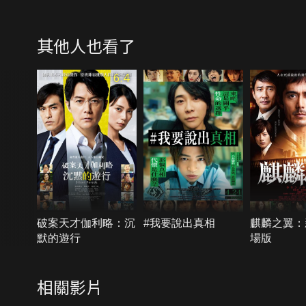
其他人也看了
6.4
破案天才伽利略：沉
#我要說出真相
麒麟之翼：
默的遊行
場版
相關影片