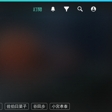
訂閱
惠
佐伯日菜子
谷田步
小宮孝泰