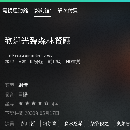
電視運動館
影劇館⁺
單次付費
歡迎光臨森林餐廳
The Restaurant in the Forest
2022．日本．92分鐘 ．
輔12級
．HD畫質
類型
劇情
發音
日語
星等
4.4
下架時間 2030年05月17日
演員
船山哲
畑芽育
森永悠希
染谷俊之
奧菜