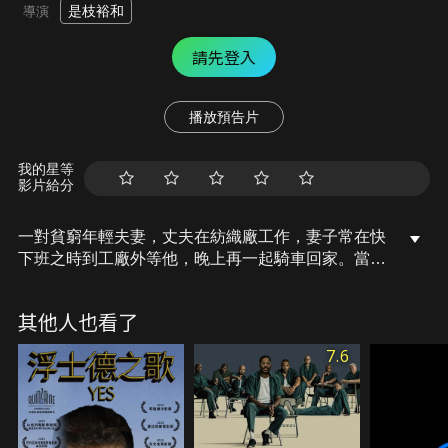
是枝裕和
導演
請先登入
播放預告片
我的星等
影片給分
一對貧窮年輕夫妻，丈夫在紡織廠工作，妻子常在快
下班之時到工廠外等他，晚上再一起騎車回家。當他
們生下第一個孩子不久後的一天晚上，警察來通知妻
子，才知道丈夫自殺死在火車之下。守寡數年後，妻
其他人也看了
子帶著年幼的兒子遠嫁到遙遠的鄉下漁村，過著平穩
簡單的生活，但她心中一直有個揮之不去的疑問埋藏
7.6
著…