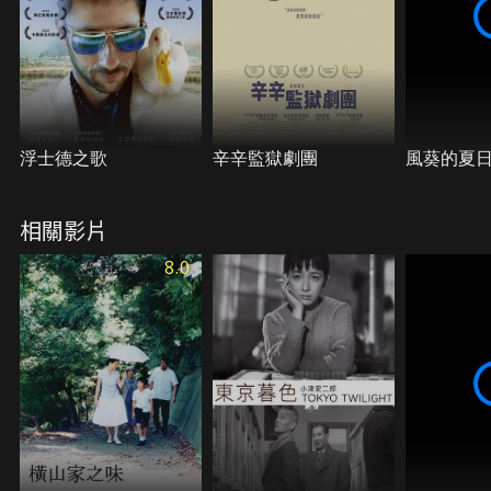
浮士德之歌
辛辛監獄劇團
風葵的夏
相關影片
8.0