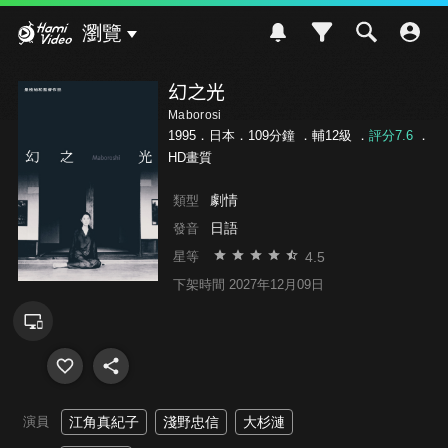
Hami Video
瀏覽
幻之光
Maborosi
1995．日本．109分鐘 ．
輔12級
．
評分7.6
．
HD畫質
劇情
類型
日語
發音
4.5
星等
下架時間 2027年12月09日
演員
江角真紀子
淺野忠信
大杉漣