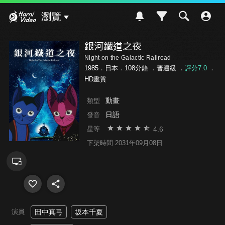
Hami Video
瀏覽
銀河鐵道之夜
Night on the Galactic Railroad
1985．日本．108分鐘 ．
普遍級
．
評分7.0
．
HD畫質
動畫
類型
日語
發音
4.6
星等
下架時間 2031年09月08日
演員
田中真弓
坂本千夏