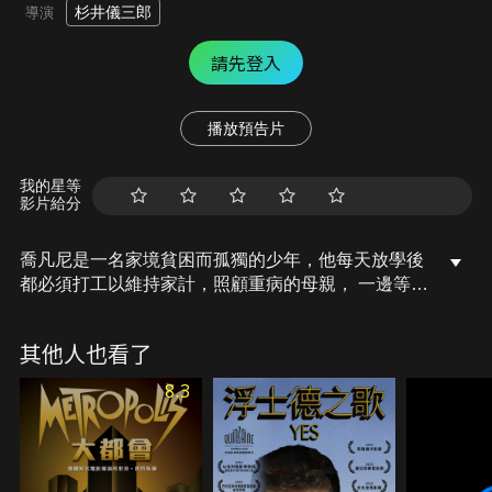
杉井儀三郎
導演
請先登入
播放預告片
我的星等
影片給分
喬凡尼是一名家境貧困而孤獨的少年，他每天放學後
都必須打工以維持家計，照顧重病的母親， 一邊等待
出外捕魚的父親音訊。某一天，打工結束的喬凡尼疲
累地在附近的山坡上睡著了。不知不覺中，他竟搭上
其他人也看了
一列奇幻火車，翱翔在朦朧的淡藍色天空，並發現自
己的好朋友卡帕涅拉也在車上。兩人就此展開一段繽
8.3
紛夢幻的銀河鐵道之旅，彷彿夢境一般的不可思議。
然而，喬凡尼卻沒有發現所有乘客的共通之處，以及
銀河列車的最終目的地……