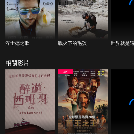
浮士德之歌
戰火下的毛孩
世界就是
相關影片
6.9