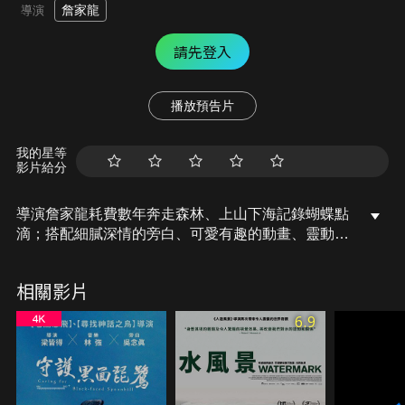
詹家龍
導演
請先登入
播放預告片
我的星等
影片給分
導演詹家龍耗費數年奔走森林、上山下海記錄蝴蝶點
滴；搭配細膩深情的旁白、可愛有趣的動畫、靈動甜
美的配樂，與如臨其境的聲音設，帶領觀眾進入紫斑
蝶的微觀世界，一起體驗紫斑蝶的一生。
相關影片
6.9