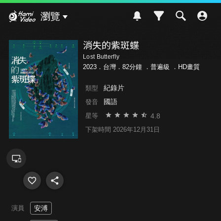
Hami Video
瀏覽
消失的紫斑蝶
Lost Butterfly
2023．台灣．82分鐘 ．
普遍級
．HD畫質
紀錄片
類型
國語
發音
4.8
星等
下架時間 2026年12月31日
演員
安溥