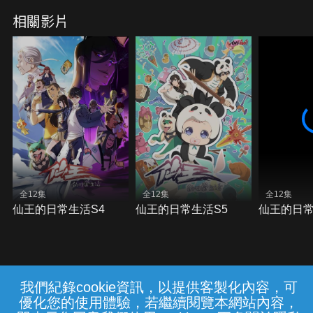
相關影片
全12集
全12集
全12集
仙王的日常生活S4
仙王的日常生活S5
仙王的日常
我們紀錄cookie資訊，以提供客製化內容，可
{{notifyMsg}}
優化您的使用體驗，若繼續閱覽本網站內容，
常見問題
線上客服
服務條款
隱私權保護