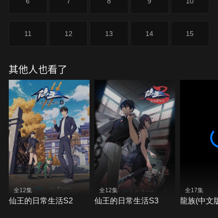
6
7
8
9
10
11
12
13
14
15
其他人也看了
全12集
全12集
全17集
仙王的日常生活S2
仙王的日常生活S3
龍族(中文版