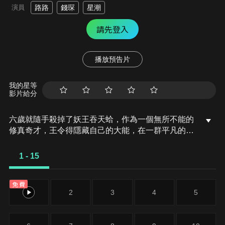
演員
路路
錢琛
星潮
請先登入
播放預告片
我的星等
影片給分
六歲就隨手殺掉了妖王吞天蛤，作為一個無所不能的
修真奇才，王令得隱藏自己的大能，在一群平凡的修
真學生中活下去。普通人追求的錢財、仙術、法寶、
聲名，這個年輕人都不在意。無論豪門千金孫蓉的愛
1 - 15
慕，影流頂級殺手的狙殺，父母無間斷的囉嗦，都無
法阻止他對乾脆麵的追求。不是在吃乾脆麵，就是在
免費
去小賣部買乾脆麵的路上。這樣的他，和四個隊友一
1
2
3
4
5
起在論劍比賽中遭遇豪門高校的挑戰，而之前暗殺失
敗的影流魔女教主江流影也不放棄的參與了進來。王
令會碾壓對手？還是低調的躺倒裝死？