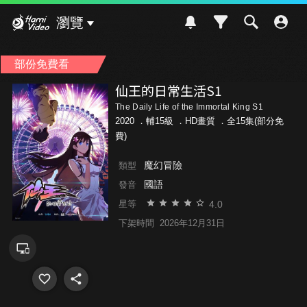
Hami Video
瀏覽
部份免費看
仙王的日常生活S1
The Daily Life of the Immortal King S1
2020 ．
輔15級
．HD畫質 ．全15集(部分免
費)
魔幻冒險
類型
國語
發音
4.0
星等
下架時間
2026年12月31日