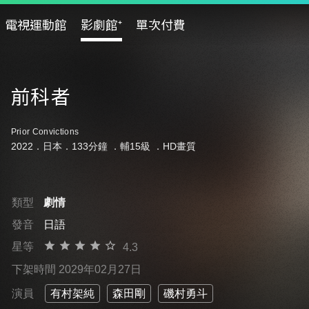
電視運動館
影劇館⁺
單次付費
前科者
Prior Convictions
2022．日本．133分鐘 ．
輔15級
．HD畫質
類型
劇情
發音
日語
星等
4.3
下架時間 2029年02月27日
演員
有村架純
森田剛
磯村勇斗