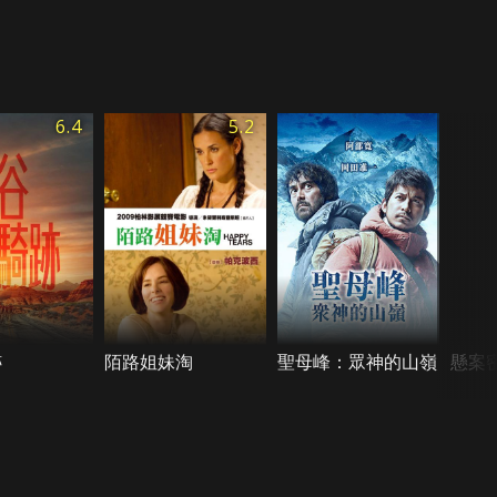
6.4
5.2
跡
陌路姐妹淘
聖母峰：眾神的山嶺
懸案