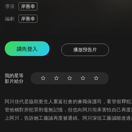
導演
岸善幸
編劇
岸善幸
請先登入
播放預告片
我的星等
影片給分
阿川佳代是協助更生人重返社會的兼職保護司，看管假釋犯
管他稱對所犯罪刑毫無記憶，但也向阿川坦承害怕自己再度
上阿川，告訴她工藤誠再度被通緝。阿川深信工藤誠能改過