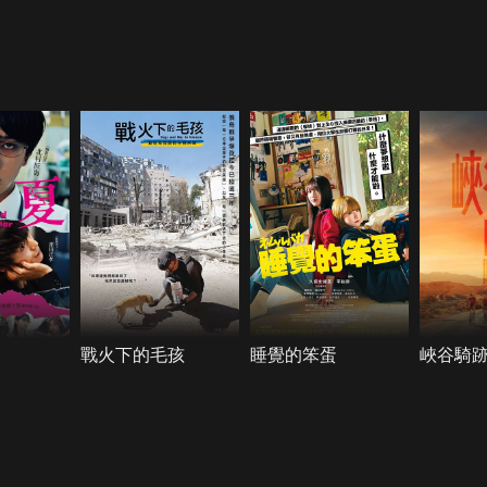
戰火下的毛孩
睡覺的笨蛋
峽谷騎