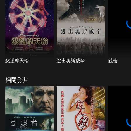
慾望摩天輪
逃出奧斯威辛
親密
相關影片