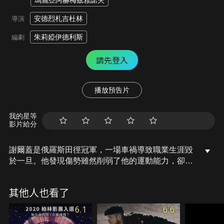
瑪麗亞阿赫梅茲雅諾夫
安德烈札吉杜林
導演
朱莉婭伊德利斯
編劇
請先登入
播放預告片
我的星等
影片給分
謝爾蓋是俄羅斯田徑冠軍，一場車禍導致職業生涯毀
於一旦。他發現傷勢雖然削弱了他的運動能力，卻也
賦予他超能力，當他心跳過快時，他得以窺見過去。
此時，警探安娜絲塔正想方設法阻止一位在城市連環
其他人也看了
殺害女性的瘋狂殺手。然而不知為何，所有的受害者
都與謝爾蓋有關。他必須運用自己的新能力，來將凶
6.1
6.6
手繩之以法。