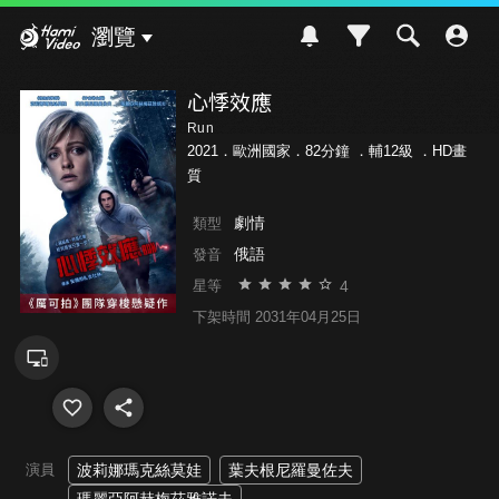
Hami Video
瀏覽
心悸效應
Run
2021．歐洲國家．82分鐘 ．
輔12級
．HD畫
質
劇情
類型
俄語
發音
4
星等
下架時間 2031年04月25日
演員
波莉娜瑪克絲莫娃
葉夫根尼羅曼佐夫