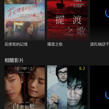
姊美櫻開始追查殺害女國中生的犯人……。
花便當的記憶
擺渡之歌
源氏物語
相關影片
6.2