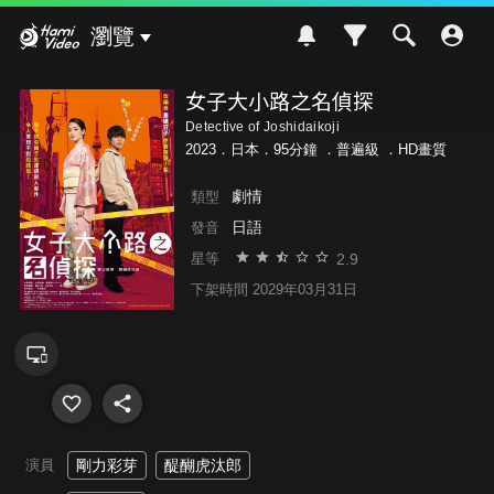
Hami Video
瀏覽
女子大小路之名偵探
Detective of Joshidaikoji
2023．日本．95分鐘 ．
普遍級
．HD畫質
劇情
類型
日語
發音
2.9
星等
下架時間 2029年03月31日
演員
剛力彩芽
醍醐虎汰郎