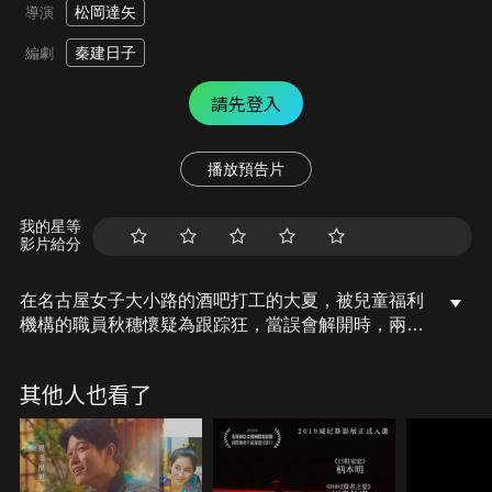
松岡達矢
導演
秦建日子
編劇
請先登入
播放預告片
我的星等
影片給分
在名古屋女子大小路的酒吧打工的大夏，被兒童福利
機構的職員秋穗懷疑為跟踪狂，當誤會解開時，兩人
約在公園相見，不料，大夏竟在公園發現了一名遇害
的女學生明日香，她當時穿著Cosplay的服裝，由於
其他人也看了
心臟驟停被緊急送醫。明日香恰巧是秋穗輔導的家暴
個案。而三天前，也有一名女學生被發現陳屍於同一
個公園，大夏因而被警方作為連續殺人事件的嫌犯帶
走。為了證明大夏的清白，在柳柳瀨擔任女公關的姊