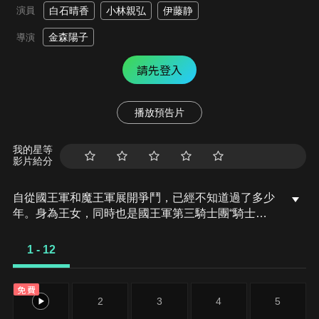
演員
白石晴香
小林親弘
伊藤静
金森陽子
導演
請先登入
播放預告片
我的星等
影片給分
自從國王軍和魔王軍展開爭鬥，已經不知道過了多少
年。身為王女，同時也是國王軍第三騎士團“騎士團
長”的公主，如今被魔王軍囚禁了起來。此外，魔王
軍的首席拷問官朵伽．托加爾為了問出王國的秘密，
1 - 12
竟開始對公主進行“拷問”。公主究竟能否撐過魔王軍
的各種殘酷“拷問”，守住王國的秘密呢…？
免費
1
2
3
4
5