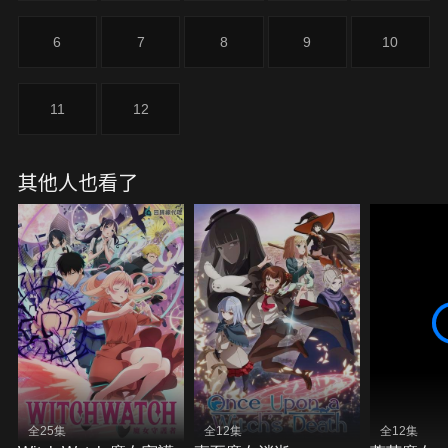
6
7
8
9
10
11
12
其他人也看了
全25集
全12集
全12集