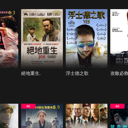
6.3
6.8
絕地重生.
浮士德之歌
攻敵必
9.0
5.9
6.4