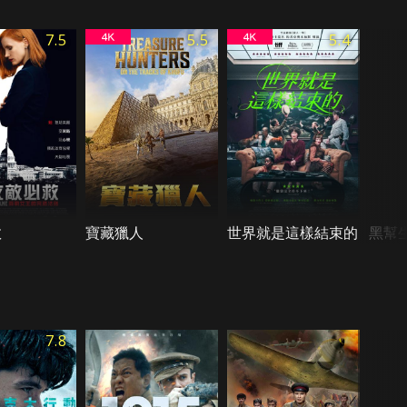
7.5
5.5
5.4
救
寶藏獵人
世界就是這樣結束的
黑幫
7.8