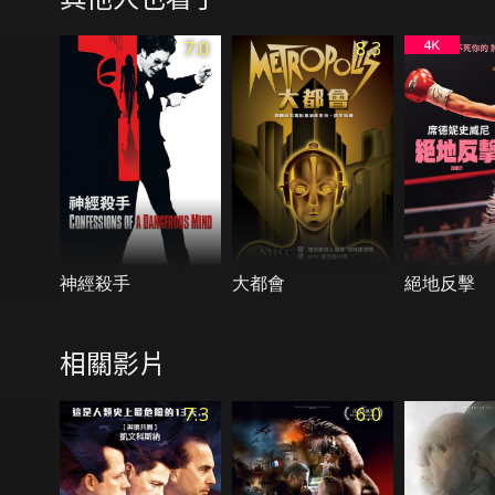
7.0
8.3
神經殺手
大都會
絕地反擊
相關影片
7.3
6.0