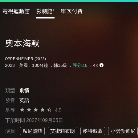
電視運動館
影劇館⁺
單次付費
奧本海默
OPPENHEIMER (2023)
2023．美國．180分鐘 ．
輔15級
．
評分8.5
．4K
類型
劇情
發音
英語
星等
4.5
下架時間 2027年09月05日
演員
席尼墨菲
艾蜜莉布朗
麥特戴蒙
小勞勃道尼