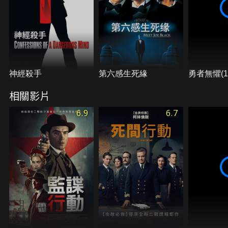
神經殺手
第六感生死緣
勇者無懼(19
相關影片
6.9
6.7