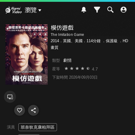
Hami Video
瀏覽
模仿遊戲
The Imitation Game
2014．英國、美國．114分鐘 ．
保護級
．HD
畫質
劇情
類型
4.7
星等
下架時間 2026年09月03日
演員
班奈狄克康柏拜區