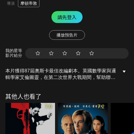
摩頓帝敦
導演
請先登入
播放預告片
我的星等
影片給分
本片獲得87屆奧斯卡最佳改編劇本。英國數學家與邏
輯學家艾倫圖靈，在第二次世界大戰期間，幫助聯軍
破解德軍潛艇和最高指揮部的通訊密碼…
其他人也看了
7.0
7.2