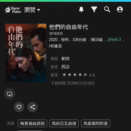
Hami Video
瀏覽
他們的自由年代
SPIDER
2020．智利．105分鐘 ．
輔15級
．
評分6.3
．
HD畫質
劇情
類型
西語
發音
4.6
星等
下架時間 2029年11月18日
演員
梅賽黛絲莫朗
瑪莉亞瓦維德
馬塞羅阿郎索