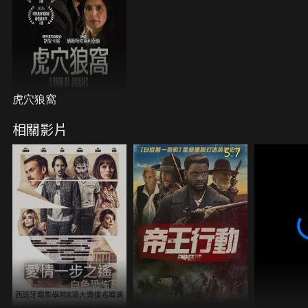
虎穴狼窩
相關影片
5.7