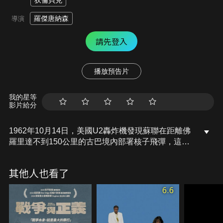
狄倫貝克
羅傑唐納森
導演
請先登入
播放預告片
我的星等
影片給分
1962年10月14日，美國U2轟炸機發現蘇聯在距離佛
羅里達不到150公里的古巴境內部署核子飛彈，這些
飛彈能夠瞄準全美各大都市並且造成重大傷亡，這項
消息立刻震驚華府。美、蘇兩強的對峙，情勢也急遽
其他人也看了
升高，核戰危機一觸即發。一邊是蘇聯極具挑釁的行
動；而華府內部的聲音，主戰的鷹派要蠻幹決一死
6.6
戰，也叫甘迺迪總統頭痛不已。全世界最危險的13
天，甘迺迪總統和他的幕僚該如何用勇氣和智慧化解
這一場危機呢？