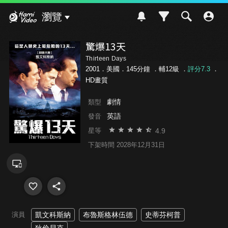
Hami Video
瀏覽
驚爆13天
Thirteen Days
2001．美國．145分鐘 ．
輔12級
．
評分7.3
．
HD畫質
劇情
類型
英語
發音
4.9
星等
下架時間 2028年12月31日
演員
凱文科斯納
布魯斯格林伍德
史蒂芬柯普