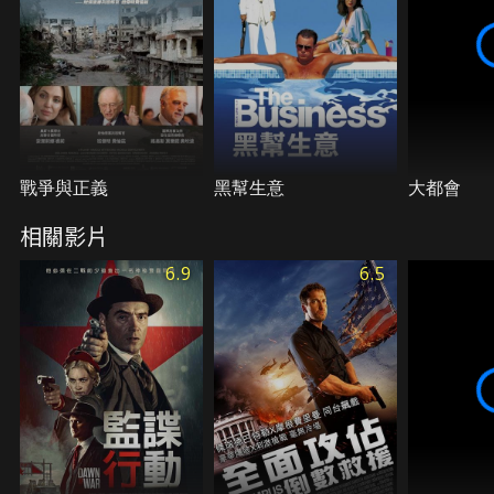
戰爭與正義
黑幫生意
大都會
相關影片
6.9
6.5