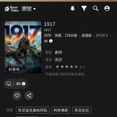
Hami Video
瀏覽
1917
1917
2020．美國．118分鐘 ．
保護級
．
評分8.4
．
4K
劇情
類型
英語
發音
4.7
星等
好萊塢
下架時間 2027年06月30日
演員
班尼迪克康柏拜區
柯林佛斯
馬克史壯