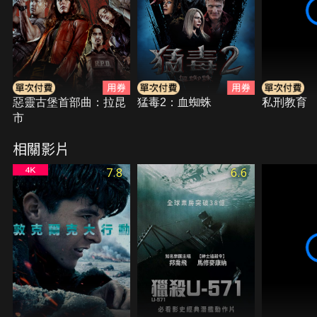
惡靈古堡首部曲：拉昆
猛毒2：血蜘蛛
私刑教育
市
相關影片
7.8
6.6