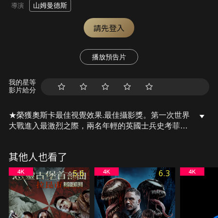
山姆曼德斯
導演
請先登入
播放預告片
我的星等
影片給分
★榮獲奧斯卡最佳視覺效果.最佳攝影獎。第一次世界
大戰進入最激烈之際，兩名年輕的英國士兵史考菲以
及布雷克受到指派，執行一場看似不可能的任務。他
們必須和時間賽跑，冒險進入敵區傳遞一個重要訊
其他人也看了
息，試圖阻止一場對數百名士兵的致命攻擊 － 其中
包括布雷克的親兄弟。
5.6
6.3