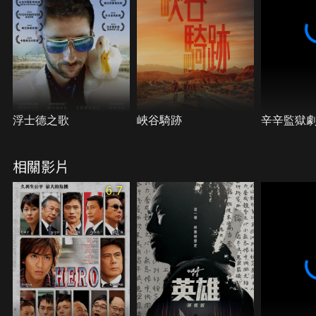
浮士德之歌
峽谷騎跡
辛辛監獄
相關影片
6.7