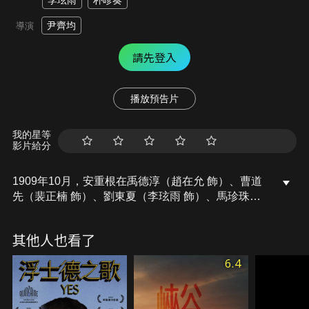
李玹雨
朴昣奏
尹齊均
導演
請先登入
播放預告片
我的星等
影片給分
1909年10月，安重根在禹德淳（趙在允 飾）、曹道
先（裴正楠 飾）、劉東夏（李玹雨 飾）、馬珍珠
（朴昣奏 飾）、情報員雪熙（金高銀 飾）等人的幫
助下，於哈爾濱射殺伊藤博文，在現場遭逮捕的他，
其他人也看了
不是以戰俘的罪名、而是以殺人罪站上日本法庭……
究竟誰是罪人，誰是英雄！
6.4