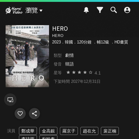
Hami Video
瀏覽
HERO
HERO
2023．韓國．120分鐘 ．
輔12級
．HD畫質
劇情
類型
韓語
發音
4.1
星等
下架時間 2027年12月31日
演員
鄭成華
金高銀
羅京子
趙在允
裴正楠