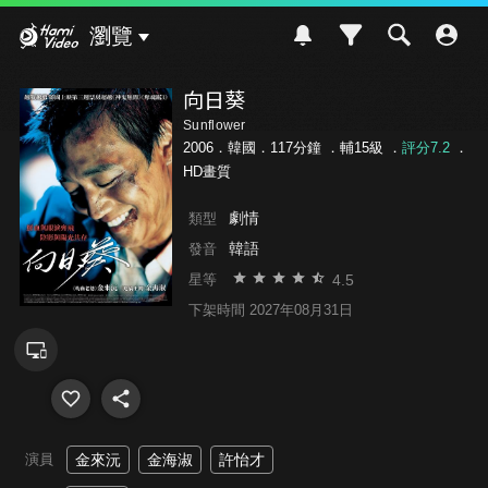
Hami Video
瀏覽
向日葵
Sunflower
2006．韓國．117分鐘 ．
輔15級
．
評分7.2
．
HD畫質
劇情
類型
韓語
發音
4.5
星等
下架時間 2027年08月31日
演員
金來沅
金海淑
許怡才