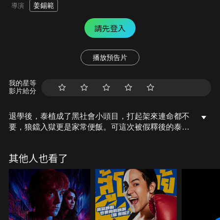
姜錫範
導演
請先登入
播放預告片
我的星等
影片給分
退學後，泰植成了黑社會小頭目，打起架來連命都不
要，狼鐺入獄更是家常便飯。可這次被假釋後的泰植
卻不太一樣，只見泰植捧著一本破舊的手冊視若珍
寶。裡面記載著自己和將來生活的三個約定：「不喝
其他人也看了
酒、不打架、不流淚」。他準備開始新生活，可是除
了向日葵飯館的一對母女，誰也不相信泰植真的洗心
革面…