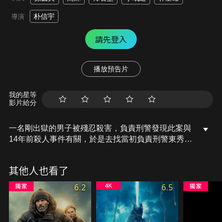
朴信宇
導演
請先登入
播放預告片
我的星等
影片給分
一名剛出獄的男子被殘忍殺害，負責刑警發現此案與
14年前殺人事件有關，於是去找當初負責刑警東秀，
不久卻離奇失蹤，東秀重新調查當初受害者的兒子約
翰。財團總裁的秘書詩英奉命調查其未婚妻迷湖，意
其他人也看了
外遇到了東秀，兩人發現了約翰和迷湖令人震驚的過
去。14年前的神秘殺人事件，究竟真相是什麼呢？
6.2
6.5