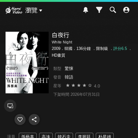
Hami Video
瀏覽
白夜行
White Night
2009．韓國．136分鐘 ．
限制級
．
評分6.5
．
HD畫質
驚悚
類型
韓語
發音
4.0
星等
下架時間 2026年07月31日
演員
孫藝真
高洙
韓石圭
李珉廷
朴星雄