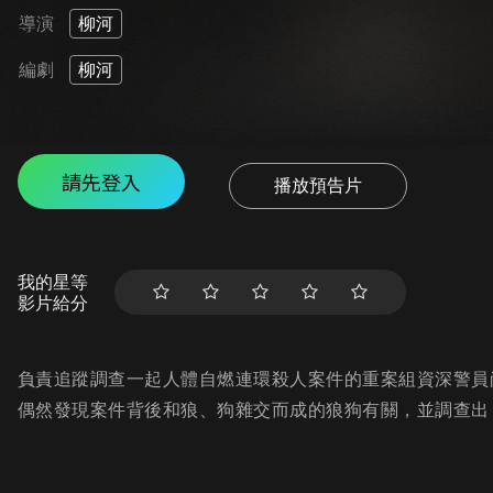
導演
柳河
編劇
柳河
請先登入
播放預告片
我的星等
影片給分
負責追蹤調查一起人體自燃連環殺人案件的重案組資深警員
偶然發現案件背後和狼、狗雜交而成的狼狗有關，並調查出