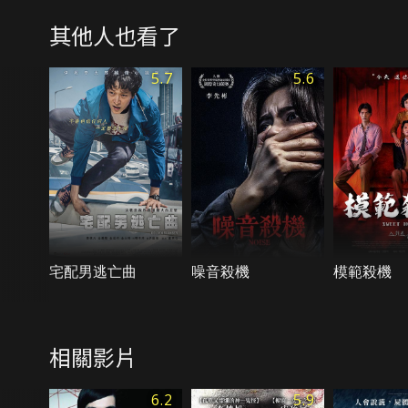
其他人也看了
5.7
5.6
宅配男逃亡曲
噪音殺機
模範殺機
相關影片
6.2
5.9