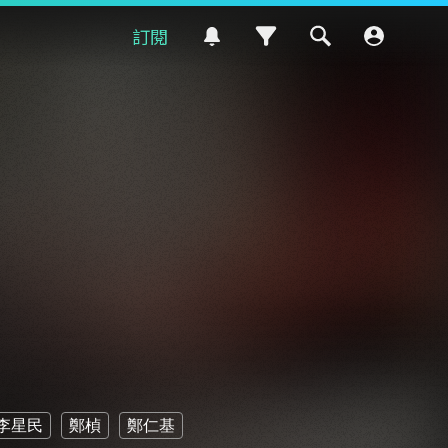
訂閱
李星民
鄭楨
鄭仁基