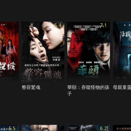
5.4
7.1
整容驚魂
華頤：吞噬怪物的孩
母親童
子
5.5
6.2