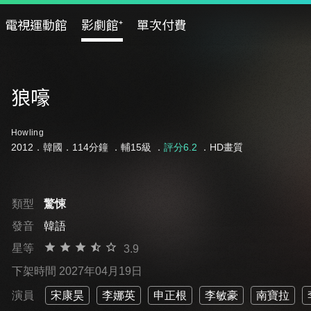
電視運動館
影劇館⁺
單次付費
狼嚎
Howling
2012．韓國．114分鐘 ．
輔15級
．
評分6.2
．HD畫質
類型
驚悚
發音
韓語
星等
3.9
下架時間 2027年04月19日
演員
宋康昊
李娜英
申正根
李敏豪
南寶拉