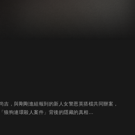
尚吉，與剛剛進組報到的新人女警恩英搭檔共同辦案，
「狼狗連環殺人案件」背後的隱藏的真相…