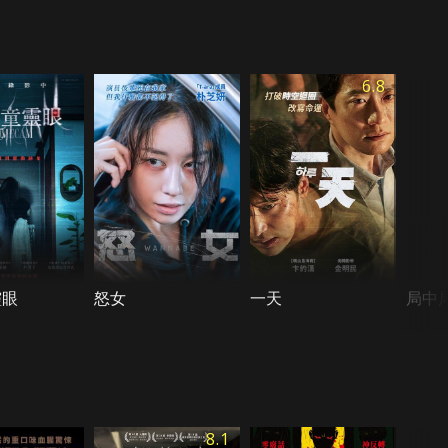
6.8
靈眼
怒女
一天
局中
8.1