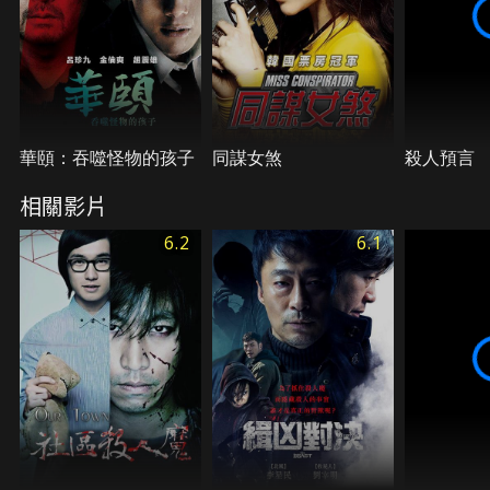
華頤：吞噬怪物的孩子
同謀女煞
殺人預言
相關影片
6.2
6.1