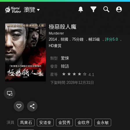
Hami Video
瀏覽
極惡殺人魔
Murderer
2014．韓國．75分鐘 ．
輔15級
．
評分5.0
．
HD畫質
驚悚
類型
韓語
發音
4.1
星等
下架時間 2028年12月31日
演員
馬東石
安道奎
金賢秀
金旼序
金永敏