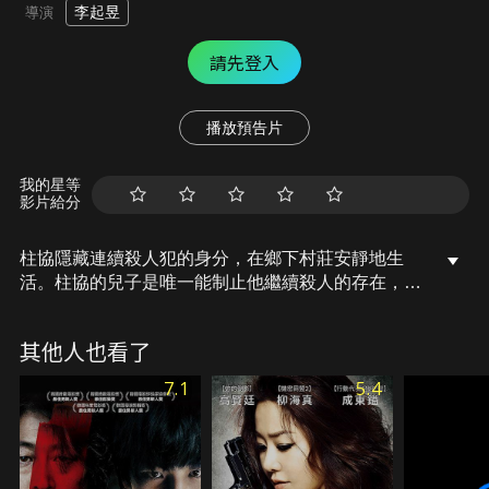
李起昱
導演
請先登入
播放預告片
我的星等
影片給分
柱協隱藏連續殺人犯的身分，在鄉下村莊安靜地生
活。柱協的兒子是唯一能制止他繼續殺人的存在，某
天，柱協兒子交到了一位特別的朋友，沒想到竟然是
知道柱協真實身分的一名少女！最後，柱協為了自己
其他人也看了
和兒子，決定讓少女消失在這世上……
7.1
5.4