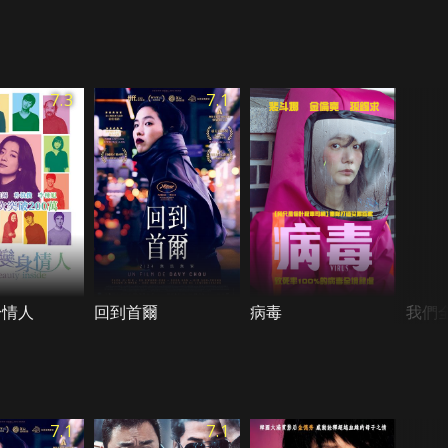
7.3
7.1
身情人
回到首爾
病毒
我們
7.1
7.1