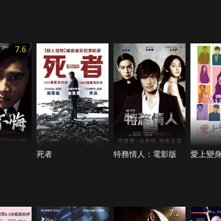
7.6
6.2
死者
特務情人：電影版
愛上變
7.2