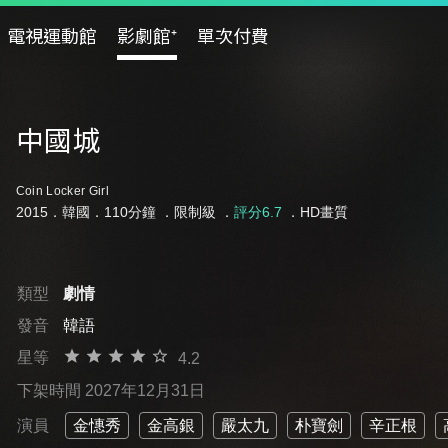
電視運動館
影劇館⁺
單次付費
中國城
Coin Locker Girl
2015．韓國．110分鐘 ．
限制級
．
評分6.7
．HD畫質
類型
劇情
發音
韓語
星等
4.2
下架時間 2027年12月31日
演員
金憓秀
金高銀
嚴太九
朴寶劍
辛正根