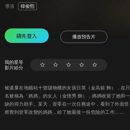
導演
韓俊熙
請先登入
播放預告片
我的星等
影片給分
被遺棄在地鐵站十號儲物櫃的女孩日英（金高銀 飾），在
名被稱為「媽媽」的女人（金憓秀 飾），媽媽收留了她和
缺的得力助手。某天，壹零在一次任務途中，看到了外面世
察覺到壹零改變的媽媽，給了她最後一份危險的工作……