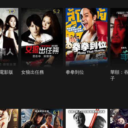
6.2
5.2
電影版
女狼出任務
拳拳到位
華頤：
子
6.6
6.1