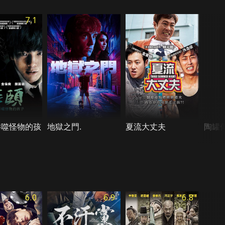
7.1
吞噬怪物的孩
地獄之門.
夏流大丈夫
陶罐
6.0
6.9
6.8