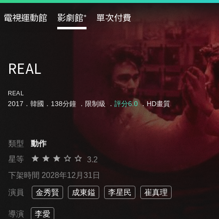
電視運動館
影劇館⁺
單次付費
REAL
REAL
2017．韓國．138分鐘 ．
限制級
．
評分6.0
．HD畫質
類型
動作
星等
3.2
下架時間 2028年12月31日
演員
金秀賢
成東鎰
李星民
崔真理
導演
李愛