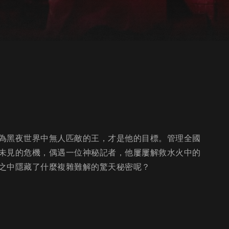
為黑夜世界中無人匹敵的王，才是他的目標。管理全國
未見的危機，偶遇一位神秘記者，他屢屢解救水火中的
之中隱藏了什麼複雜難解的驚天秘密呢？