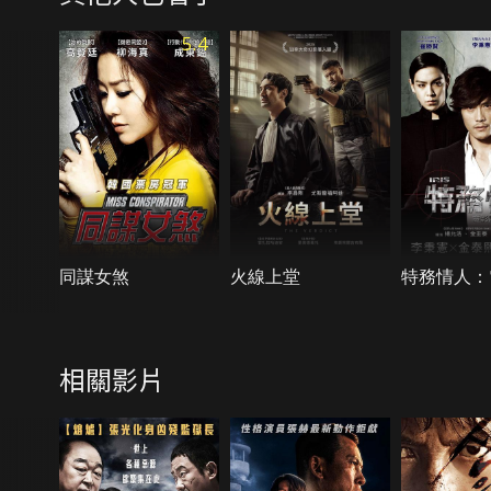
5.4
同謀女煞
火線上堂
特務情人：
相關影片