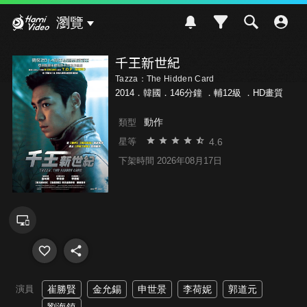
Hami Video
瀏覽
千王新世紀
Tazza：The Hidden Card
2014．韓國．146分鐘 ．
輔12級
．HD畫質
動作
類型
4.6
星等
下架時間 2026年08月17日
演員
崔勝賢
金允錫
申世景
李荷妮
郭道元