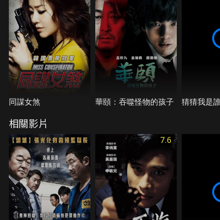
(申世景 飾)重逢，兩人患難與共，成為彼此最大的助
力。大吉即將面對一場與賭王(金允錫 飾)的生死交
戰，他是否能夠順利自清平反，又是否能與心愛的美
娜終成眷屬？
同謀女煞
華頤：吞噬怪物的孩子
猜猜我是
相關影片
7.6