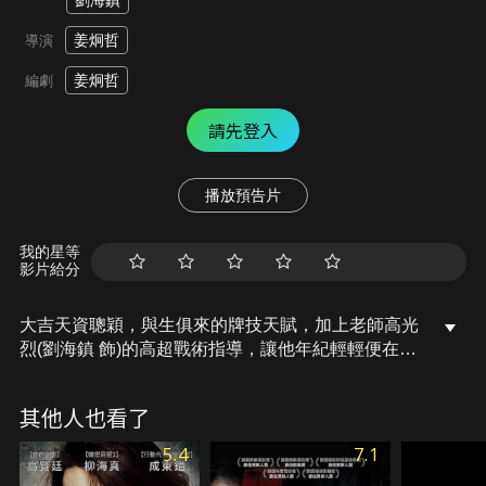
劉海鎮
姜炯哲
導演
姜炯哲
編劇
請先登入
播放預告片
我的星等
影片給分
大吉天資聰穎，與生俱來的牌技天賦，加上老師高光
烈(劉海鎮 飾)的高超戰術指導，讓他年紀輕輕便在賭
場之中無往不利，每逢牌局下手必有如神助，更與美
豔的有錢寡婦吳社長(李荷妮 飾)展開一段火熱戀情。
其他人也看了
然而，就在大吉即將在賭界一步登天之際，卻遭到犯
罪集團首腦(郭道元 飾)陷害成為代罪羔羊。被迫走上
5.4
7.1
逃亡之路的大吉決心復仇，途中他與初戀情人美娜