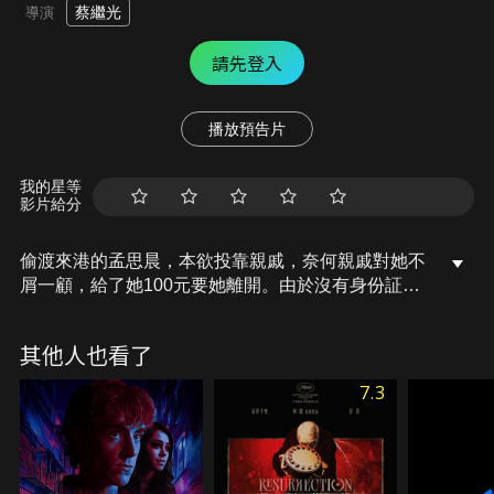
蔡繼光
導演
請先登入
播放預告片
我的星等
影片給分
偷渡來港的孟思晨，本欲投靠親戚，奈何親戚對她不
屑一顧，給了她100元要她離開。由於沒有身份証不
能在香港工作，在無處容身之下，思晨只好與一群外
來低級工人一起住在木屋區，以為他們洗衣及與他們
其他人也看了
上床來維持生活。江遠山是一個由泰國回流香港的華
僑，自幼學習泰拳和洪拳，在香港終日賭博及打散
7.3
工。一次出術之後，被人追打，他逃跑時躲在思晨的
浴室中逃過大難。後來思晨上街回來，遇到警察查身
份証，江遠山騙警察思晨是他的妻子而助她逃過被送
返的厄運。二人之後在馬路邊談及來香港的願望。