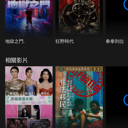
地獄之門.
狂野時代
拳拳到位
相關影片
7.1