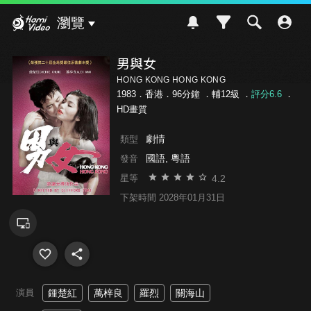
Hami Video
瀏覽
男與女
HONG KONG HONG KONG
1983．香港．96分鐘 ．
輔12級
．
評分6.6
．
HD畫質
劇情
類型
國語, 粵語
發音
4.2
星等
下架時間 2028年01月31日
演員
鍾楚紅
萬梓良
羅烈
關海山