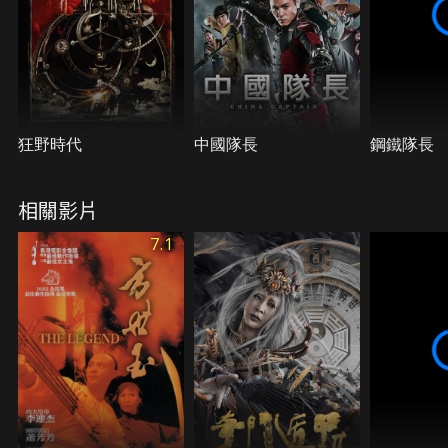
燃爆腎上腺的戰鬥正在展開！
狂野時代
中國隊長
鋼鐵隊長
相關影片
7.1