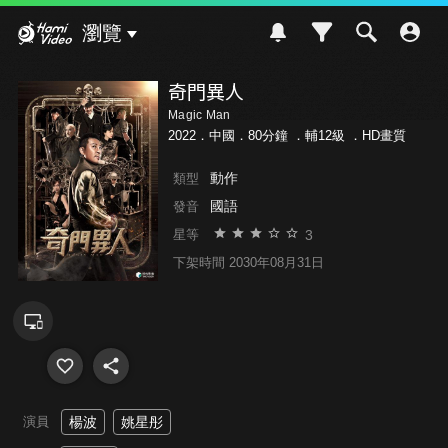
Hami Video
瀏覽
奇門異人
Magic Man
2022．中國．80分鐘 ．
輔12級
．HD畫質
動作
類型
國語
發音
3
星等
下架時間 2030年08月31日
演員
楊波
姚星彤