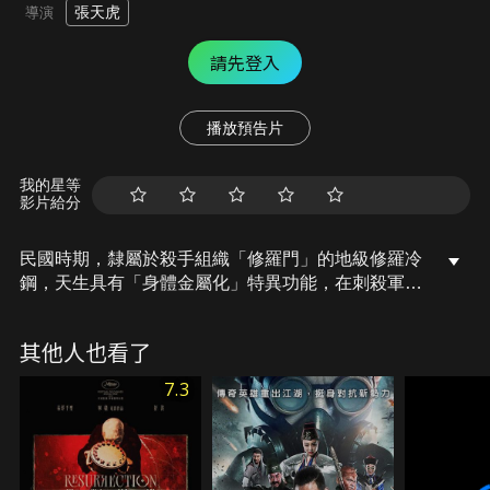
張天虎
導演
請先登入
播放預告片
我的星等
影片給分
民國時期，隸屬於殺手組織「修羅門」的地級修羅冷
鋼，天生具有「身體金屬化」特異功能，在刺殺軍閥
的行動中被同門殺手重傷，被酒館老闆紅籮及其妹妹
麥子所救。為了報恩，冷鋼短暫留在酒館，這裡的親
其他人也看了
情和溫暖，讓一直棲身在黑暗中、過著刀尖舔血生活
的冷鋼對自己的選擇有所動搖，也促使他決心要回歸
7.3
平凡。但是與外國勢力勾結的極樂幫，卻在此時大肆
拘捕具有異能的國人，而麥子能夠「心靈探查」的特
異能力，成為極樂幫最大的目標，為了救回麥子，冷
鋼再度成為那個讓眾人聞風喪膽的修羅門殺手，一場