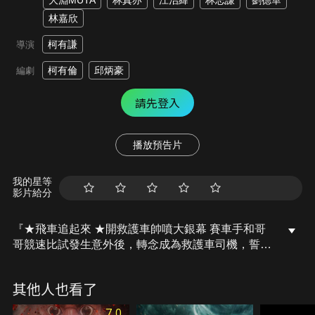
大淵MUTA
林真亦
江治緯
林志謙
劉德華
林嘉欣
柯有謙
導演
柯有倫
邱炳豪
編劇
請先登入
播放預告片
我的星等
影片給分
『★飛車追起來 ★開救護車帥噴大銀幕 賽車手和哥
哥競速比試發生意外後，轉念成為救護車司機，誓言
要用速度救人 』一輛救護車與神秘的跑車「地獄貓」
高手過招，到底新一代的車神會是誰？開救護車的小
其他人也看了
樂曾是賽車手，在一場比試中，讓哥哥意外身亡，直
到遇見女醫生慧慧，轉念成為救護車司機，誓言要用
7.0