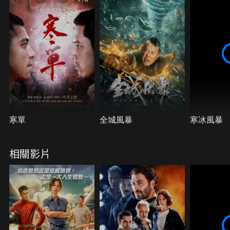
速度救人。然而神秘賽車手「地獄貓」的主人突然現
身，在小樂死黨「三寶」的調查下，各個意外的真相
逐漸浮現……
寒單
全城風暴
寒冰風暴
相關影片