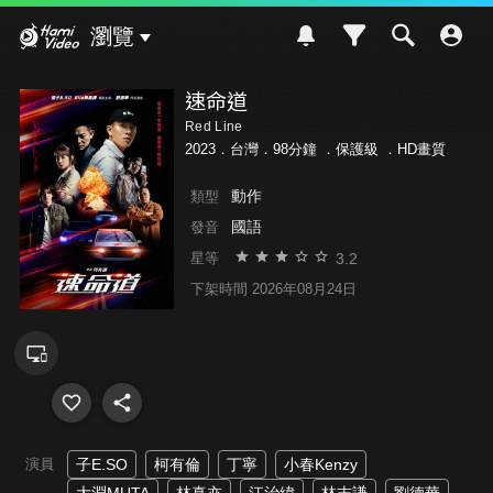
Hami Video
瀏覽
速命道
Red Line
2023．台灣．98分鐘 ．
保護級
．HD畫質
動作
類型
國語
發音
3.2
星等
下架時間 2026年08月24日
演員
子E.SO
柯有倫
丁寧
小春Kenzy