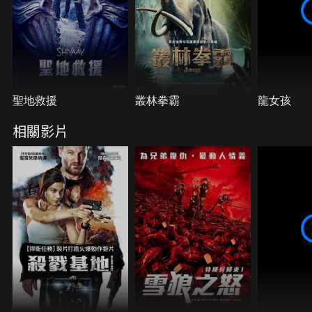
聖地救援
叢林拳霸
龍女孩
相關影片