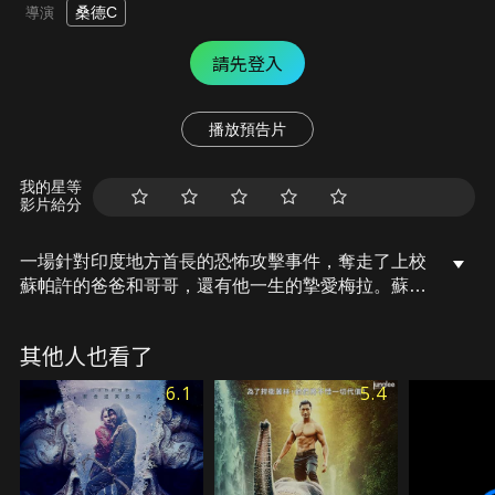
桑德C
導演
請先登入
播放預告片
我的星等
影片給分
一場針對印度地方首長的恐怖攻擊事件，奪走了上校
蘇帕許的爸爸和哥哥，還有他一生的摯愛梅拉。蘇帕
許誓言揪出主謀不論天涯海角，鍥而不捨的循線追緝
之下，他與戰友狄雅不斷地破獲恐攻集團在倫敦、伊
其他人也看了
斯坦堡等據點，而他們也越來越接近這起陰謀幕後的
真相。
6.1
5.4