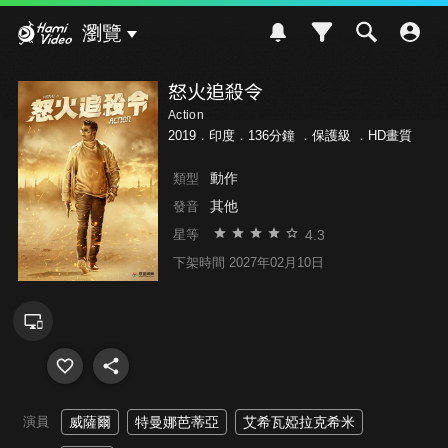
Hami Video
瀏覽
怒火追殺令
Action
2019．印度．136分鐘 ．
保護級
．HD畫質
動作
類型
其他
發音
4.3
星等
下架時間 2027年02月10日
演員
威薩爾
特曼娜芭蒂亞
艾希瓦婭拉克希米