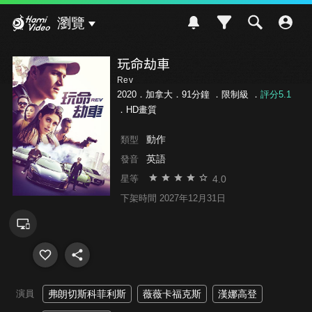
Hami Video
瀏覽
玩命劫車
Rev
2020．加拿大．91分鐘 ．
限制級
．
評分5.1
．HD畫質
動作
類型
英語
發音
4.0
星等
下架時間 2027年12月31日
演員
弗朗切斯科菲利斯
薇薇卡福克斯
漢娜高登