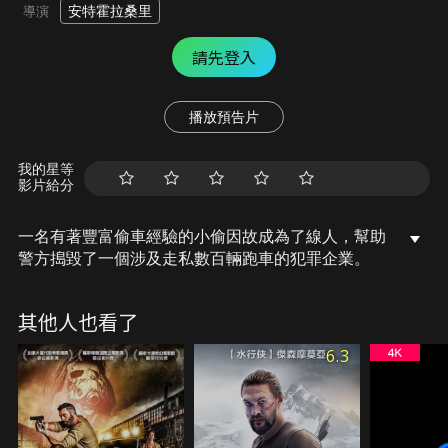
安特霍拉桑里
導演
請先登入
播放預告片
我的星等
影片給分
一名有著豐富偷車經驗的小偷因故成為了線人，幫助
警方搗毀了一個涉及走私數百輛跑車的犯罪企業。
其他人也看了
6.3