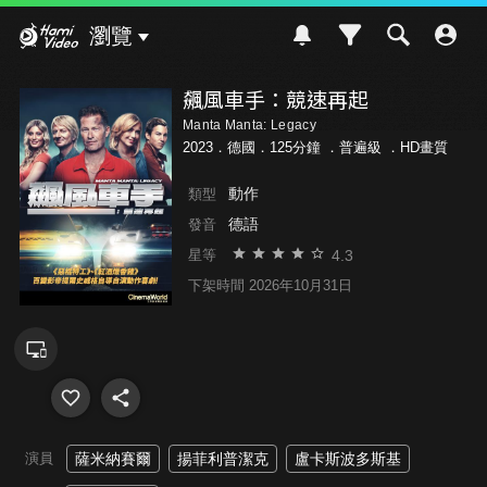
Hami Video
瀏覽
飆風車手：競速再起
Manta Manta: Legacy
2023．德國．125分鐘 ．
普遍級
．HD畫質
動作
類型
德語
發音
4.3
星等
下架時間 2026年10月31日
演員
薩米納賽爾
揚菲利普潔克
盧卡斯波多斯基