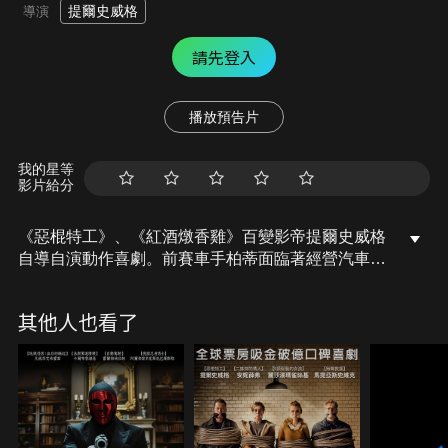
提爾史威格
導演
請先登入
播放預告片
我的星等
影片給分
《惡棍特工》、《紅酒燉香雞》百變影帝提爾史威格
自導自演動作喜劇。前賽車手柏蒂面臨著經營汽車維
修店和卡丁車賽道帶來的財務問題，為了解決資金難
題，他決定參加一場九零年代風格的競速比賽。然
其他人也看了
而，前妻突然前來，要求他照顧他們的兒子。柏蒂將
如何在僅有的一個月內重新找回昔日風采？