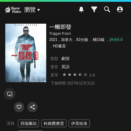
Hami Video
瀏覽
一觸即發
Trigger Point
2021．加拿大．82分鐘 ．
輔15級
．
評分5.0
．HD畫質
劇情
類型
英語
發音
3.8
星等
下架時間 2027年12月31日
演員
貝瑞佩珀
科姆費奧雷
伊芙哈洛