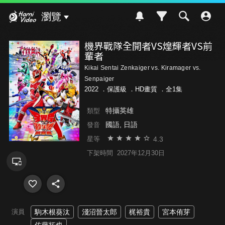
Hami Video
瀏覽
機界戰隊全開者VS煌輝者VS前
輩者
Kikai Sentai Zenkaiger vs. Kiramager vs.
Senpaiger
2022 ．
保護級
．HD畫質 ．全1集
特攝英雄
類型
國語, 日語
發音
4.3
星等
下架時間
2027年12月30日
演員
駒木根葵汰
淺沼晉太郎
梶裕貴
宮本侑芽