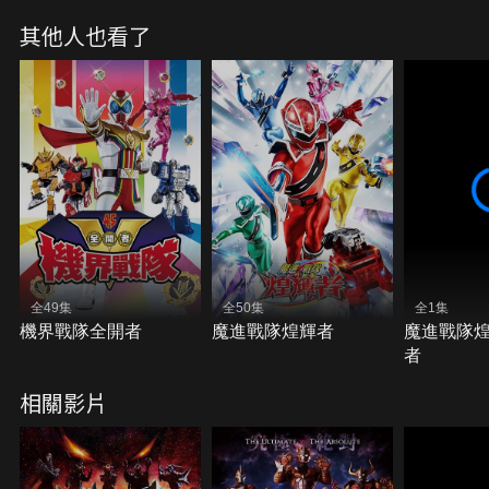
其他人也看了
全49集
全50集
全1集
機界戰隊全開者
魔進戰隊煌輝者
魔進戰隊煌
者
相關影片