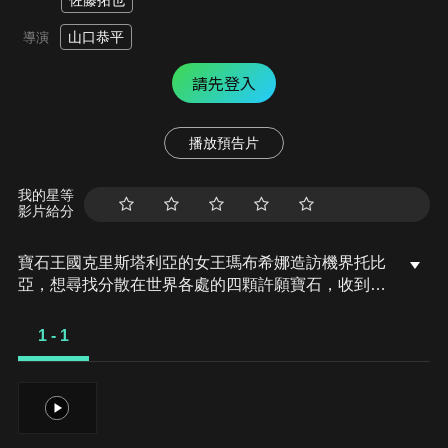
佐藤拓也
山口恭平
導演
請先登入
播放預告片
我的星等
影片給分
寶石王國克里斯塔利亞的女王瑪布希娜造訪機界托比
亞，想尋找分散在世界各處的四顆許願寶石，收到委
託的充瑠、瀨奈和為朝前往豪快托比亞，在那裡找到
了目標船長．瑪貝拉斯。另一邊，在平行世界旅行的
1 - 1
全開者們遭到怪人卡爾比瓦爾德攻擊，被關進烤肉店
空間裡，必須吃完滿桌的食物才能離開。同一時間，
魯邦紅夜野魁利也加入尋找祕寶的行列，超級戰隊和
1
壞蛋們圍繞著許願寶石展開爭奪戰…。