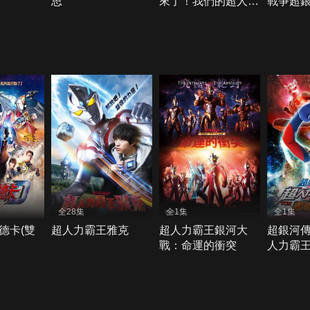
思
來了！我們的超人力
戰爭超銀
霸王
Movie
全28集
全1集
全1集
德卡(雙
超人力霸王雅克
超人力霸王銀河大
超銀河傳
戰：命運的衝突
人力霸王
暗獨眼