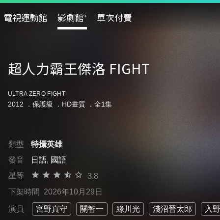
電視運動館
影劇館⁺
單次付費
超人力霸王傑洛 FIGHT
ULTRA ZERO FIGHT
2012 ．
保護級
．HD畫質 ．全1集
類型
特攝英雄
發音
日語, 國語
星等
3.8
下架時間
2026年10月29日
演員
宮野真守
關智一
綠川光
淺沼晉太郎
入