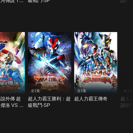
河傳說 The
級戰鬥-SP
語)
全1集
全1集
全1集
說外傳 超
超人力霸王勝利：超
超人力霸王傳奇
超人
傑洛 VS 黑
級戰鬥-SP
請賜
傑洛
量-S