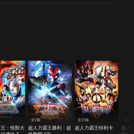
全1集
全25集
全25
霸王：怪獸大
超人力霸王勝利：超
超人力霸王特利卡
超人