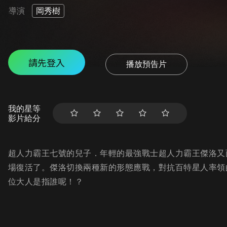
導演
岡秀樹
請先登入
播放預告片
我的星等
影片給分
超人力霸王七號的兒子．年輕的最強戰士超人力霸王傑洛又
場復活了。傑洛切換兩種新的形態應戰，對抗百特星人率領
位大人是指誰呢！？