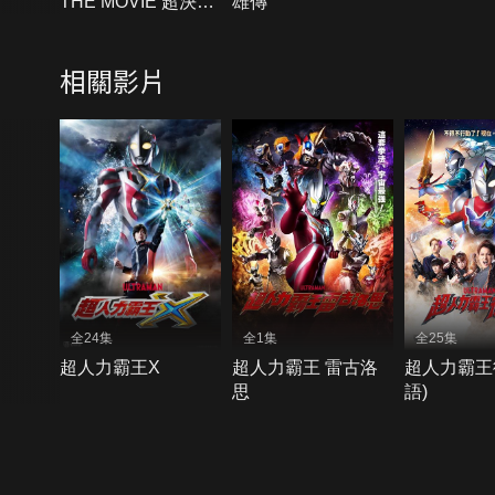
THE MOVIE 超決
雄傳
戰！貝利亞銀河帝國
相關影片
全24集
全1集
全25集
超人力霸王X
超人力霸王 雷古洛
超人力霸王
思
語)
{{notifyMsg}}