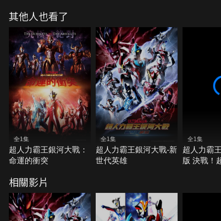
其他人也看了
全1集
全1集
全1集
超人力霸王銀河大戰：
超人力霸王銀河大戰-新
超人力霸王
命運的衝突
世代英雄
版 決戰！
相關影片