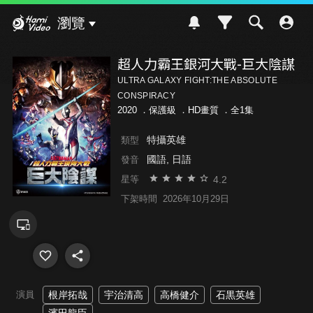
Hami Video
瀏覽
超人力霸王銀河大戰-巨大陰謀
ULTRA GALAXY FIGHT:THE ABSOLUTE
CONSPIRACY
2020 ．
保護級
．HD畫質 ．全1集
特攝英雄
類型
國語, 日語
發音
4.2
星等
下架時間
2026年10月29日
演員
根岸拓哉
宇治清高
高橋健介
石黒英雄