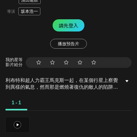
濱田龍臣
坂本浩一
導演
請先登入
播放預告片
我的星等
影片給分
利布特和超人力霸王馬克斯一起，在某個行星上察覺
到異樣的氣息，然而那是燃燒著復仇的敵人的陷阱。
為了保護利布特，馬克斯陷入危機，與此同時，80和
尤莉安、索拉在行星伽農也被魯格賽特襲擊。
1 - 1
1