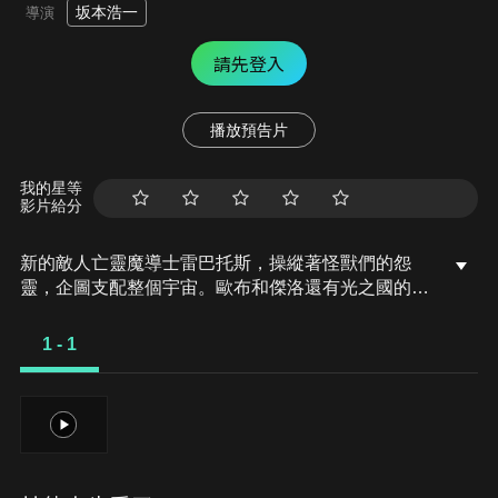
坂本浩一
導演
請先登入
播放預告片
我的星等
影片給分
新的敵人亡靈魔導士雷巴托斯，操縱著怪獸們的怨
靈，企圖支配整個宇宙。歐布和傑洛還有光之國的宇
宙警備隊的勇士們為了對抗他，一同聯手出擊！在戰
鬥中，歐布在七號和傑洛的特訓下，得到了新的力
1 - 1
量。他們是否能阻止雷巴托斯的野心呢！？
1