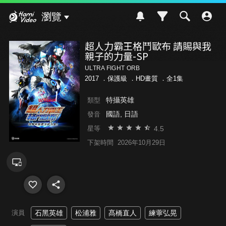
Hami Video
瀏覽
超人力霸王格鬥歐布 請賜與我
親子的力量-SP
ULTRA FIGHT ORB
2017 ．
保護級
．HD畫質 ．全1集
特攝英雄
類型
國語, 日語
發音
4.5
星等
下架時間
2026年10月29日
演員
石黑英雄
松浦雅
髙橋直人
練薴弘晃