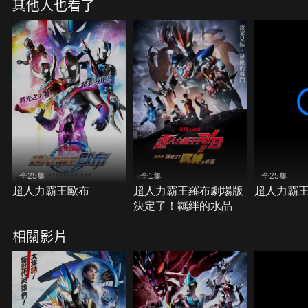
其他人也看了
全25集
全1集
全25集
超人力霸王歐布
超人力霸王羅布劇場版
超人力霸
決定了！羈絆的水晶
相關影片